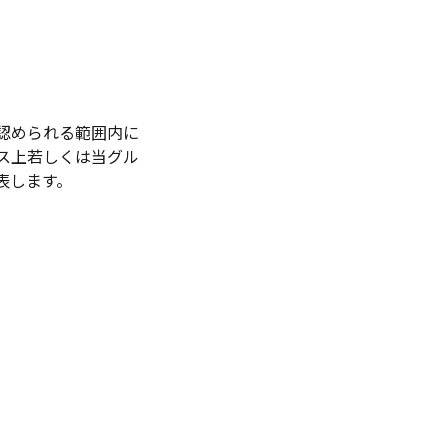
認められる範囲内に
ス上若しくは当グル
表します。
。